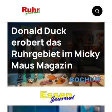
Ein Hoch auf die
Zum
Budenkultur
Inhalt
springen
Donald Duck
erobert das
EmscherLippePLUS
Ruhrgebiet im Micky
will die eREGIONALE
Maus Magazin
2033