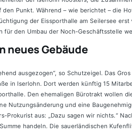
den Punkt. Während – wie berichtet – die Hoff
üchtigung der Eissporthalle am Seilersee ers
en für den Umbau der Noch-Geschäftsstelle w
 in neues Gebäude
gehend ausgezogen“, so Schutzeigel. Das Gros 
e in Iserlohn. Dort werden künftig 15 Mitarbe
sporthalle. Den ehemaligen Bürotrakt wollen d
ne Nutzungsänderung und eine Baugenehmigung
s-Prokurist aus: „Dazu sagen wir nichts.“ Nac
 Summe handeln. Die sauerländischen Kufenfli