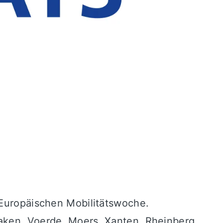
 Europäischen Mobilitätswoche.
laken, Voerde, Moers, Xanten, Rheinberg