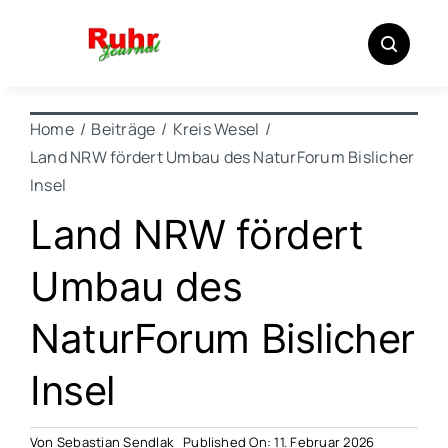
Zum
Inhalt
springen
Home
Beiträge
Kreis Wesel
Land NRW fördert Umbau des NaturForum Bislicher
Insel
Land NRW fördert
Umbau des
NaturForum Bislicher
Insel
Von
Sebastian Sendlak
Published On: 11. Februar 2026